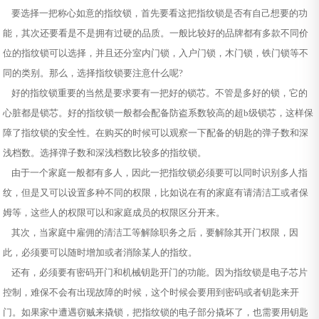
要选择一把称心如意的指纹锁，首先要看这把指纹锁是否有自己想要的功
能，其次还要看是不是拥有过硬的品质。一般比较好的品牌都有多款不同价
位的指纹锁可以选择，并且还分室内门锁，入户门锁，木门锁，铁门锁等不
同的类别。那么，选择指纹锁要注意什么呢?
好的指纹锁重要的当然是要求要有一把好的锁芯。不管是多好的锁，它的
心脏都是锁芯。好的指纹锁一般都会配备防盗系数较高的超b级锁芯，这样保
障了指纹锁的安全性。在购买的时候可以观察一下配备的钥匙的弹子数和深
浅档数。选择弹子数和深浅档数比较多的指纹锁。
由于一个家庭一般都有多人，因此一把指纹锁必须要可以同时识别多人指
纹，但是又可以设置多种不同的权限，比如说在有的家庭有请清洁工或者保
姆等，这些人的权限可以和家庭成员的权限区分开来。
其次，当家庭中雇佣的清洁工等解除职务之后，要解除其开门权限，因
此，必须要可以随时增加或者消除某人的指纹。
还有，必须要有密码开门和机械钥匙开门的功能。因为指纹锁是电子芯片
控制，难保不会有出现故障的时候，这个时候会要用到密码或者钥匙来开
门。如果家中遭遇窃贼来撬锁，把指纹锁的电子部分撬坏了，也需要用钥匙